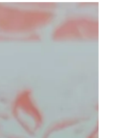
#KreativeFantasy
Ich möchte euch gerne an meiner Begeisterung der
GELLI-PLATE teilhaben lassen. In diesen Beitrag
schildere ich euch meine Erfahrungen mit Distress
(Stempelfarbe) und diversen Stanzmotiven der
BigShot. Auf meinen SocialMedia-Plattformen wie
Facebook und Instagram gibt es jetzt laufend
Inspirationen, was ihr dann so alles (abgesehen von
einem Bild) mit den einzigartigen Gelli-Abdrücken
machen könnt. Also bleibt dran - es bleibt spannend
:-) Vorweg: Geliebäugelt hab ich schon