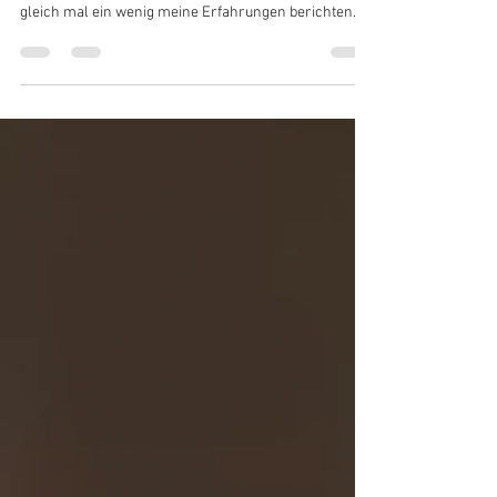
K.Howanietz
19. Feb. 2021
2 Min. Lesezeit
Gelli-Plate: Acryl mit Schablonen,
Materialübersicht & erste
Erfahrungen #KreativeFantasy
Ich möchte gerne meine Begeisterung meiner neu
erworbenen GELLI-PLATE mit euch teilen und euch
gleich mal ein wenig meine Erfahrungen berichten
und meine ersten Versuche zeigen. Es wird jetzt
laufend auf meinen SocialMedia-Plattformen wie
Facebook und Instagram Inspirationen geben, was ihr
dann so alles (abgesehen von einem Bild) mit den
Gelli-Abdrücken machen könnt. Also bleibt dran - es
bleibt spannend :-) Geliebäugelt hab ich schon länger
mit der Gelli-Plate; hab auch imme