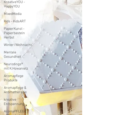
KreativeYOU -
HappyYOU
MixedMedia
Kids - KidsART
PapierKunst -
Papierbasteln
Herbst
Winter/Weihnacht
Mentale
Gesundheit
Neurodings®
mit K.Howanietz
Aromapflege
Produkte
Aromapflege &
Aromatherapie
kreative
Entspannung
AromaPFLEGE