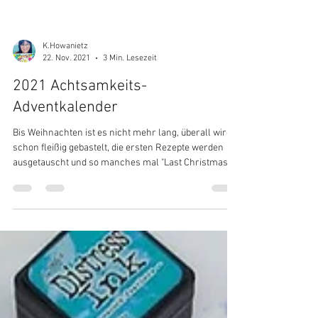
K.Howanietz
22. Nov. 2021
3 Min. Lesezeit
2021 Achtsamkeits-
Adventkalender
Bis Weihnachten ist es nicht mehr lang, überall wird
schon fleißig gebastelt, die ersten Rezepte werden
ausgetauscht und so manches mal "Last Christmas"
war sicher schon zu hören :-) Viele von euch sind
bestimmt schon in Weihnachtsstimmung, oder nicht?
Also ich persönlich liebe ja die Adventzeit und
versuche jedes Jahr erneut diesen ganz besonderen
Zauber zu erleben. Wir haben inzwischen ganz viele
Familienrituale auf die ich mich ganz besonders freue.