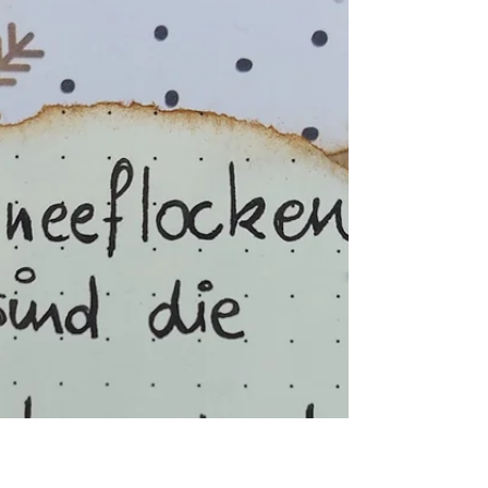
Erlebnisse oder Erinnerungen werde im Glücksglas
gesammelt und immer wenn man das Bedürfnis nach
ein wenig Glück verspürt kann man sich ein oder
mehrere Zettelchen zur Hand nehmen und seine
Momente Revue passieren lassen. Vielerorts sieht
man derzeit Beiträge zu der Idee "Glücksglas", mein
Beitrag ist inspiriert von Andrea Gu