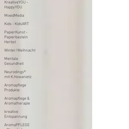
KreativeYOU -
HappyYOU
MixedMedia
Kids - KidsART
PapierKunst -
Papierbasteln
Herbst
Winter/Weihnacht
Mentale
Gesundheit
Neurodings®
mit K.Howanietz
Aromapflege
Produkte
Aromapflege &
Aromatherapie
kreative
Entspannung
AromaPFLEGE