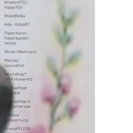
KreativeYOU -
HappyYOU
MixedMedia
Kids - KidsART
PapierKunst -
Papierbasteln
Herbst
Winter/Weihnacht
Mentale
Gesundheit
Neurodings®
mit K.Howanietz
Aromapflege
Produkte
Aromapflege &
Aromatherapie
kreative
Entspannung
AromaPFLEGE