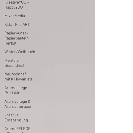
KreativeYOU -
HappyYOU
MixedMedia
Kids - KidsART
PapierKunst -
Papierbasteln
Herbst
Winter/Weihnacht
Mentale
Gesundheit
Neurodings®
mit K.Howanietz
Aromapflege
Produkte
Aromapflege &
Aromatherapie
kreative
Entspannung
AromaPFLEGE