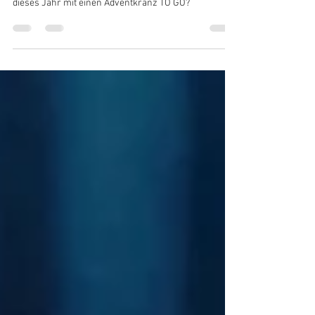
Pop Up Adventkranz aus Papier
Advent, Advent ein Lichtlein brennt ... wie wäre es
dieses Jahr mit einen Adventkranz TO GO?