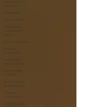
KreativeYOU -
HappyYOU
MixedMedia
Kids - KidsART
PapierKunst -
Papierbasteln
Herbst
Winter/Weihnacht
Mentale
Gesundheit
Neurodings®
mit K.Howanietz
Aromapflege
Produkte
Aromapflege &
Aromatherapie
kreative
Entspannung
AromaPFLEGE