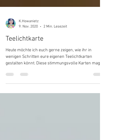
K.Howanietz
9. Nov. 2020
2 Min. Lesezeit
Teelichtkarte
Heute möchte ich euch gerne zeigen, wie ihr in
wenigen Schritten eure eigenen Teelichtkarten
gestalten könnt. Diese stimmungsvolle Karten mag
ich sehr, weil sie wundervoll vielseitig zu gestalten
sind und gleichzeitig ein stimmungsvoller Hingucker
im Advent. Ich bin schon gespannt wie eure aussehen.
Wie wird´s gemacht: Gestaltet habe ich die Karte aus
300 mg starken weißen Papier *. Die Grundform wird
wie auf dem Anleitungs-Bild ersichtlich aus einem A4
Blatt geschnitten. D