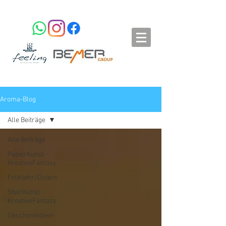
Aroma-Blog
Alle Beiträge
Alle Beiträge
PapierKunst -
KreativeFantasy
Frühjahr/Ostern
SteinKunst
KreativeFantasy
Geschenkideen