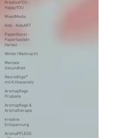
KreativeYOU -
HappyYOU
MixedMedia
Kids - KidsART
PapierKunst -
Papierbasteln
Herbst
Winter/Weihnacht
Mentale
Gesundheit
Neurodings®
mit K.Howanietz
Aromapflege
Produkte
Aromapflege &
Aromatherapie
kreative
Entspannung
AromaPFLEGE