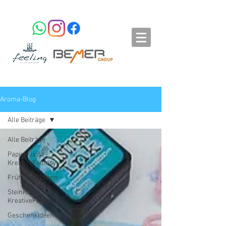
Aroma-Blog
Alle Beiträge
Alle Beiträge
PapierKunst -
KreativeFantasy
Frühjahr/Ostern
SteinKunst
KreativeFantasy
Geschenkideen