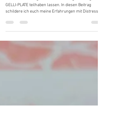
#KreativeFantasy
Ich möchte euch gerne an meiner Begeisterung der
GELLI-PLATE teilhaben lassen. In diesen Beitrag
schildere ich euch meine Erfahrungen mit Distress
(Stempelfarbe) und diversen Stanzmotiven der
BigShot. Auf meinen SocialMedia-Plattformen wie
Facebook und Instagram gibt es jetzt laufend
Inspirationen, was ihr dann so alles (abgesehen von
einem Bild) mit den einzigartigen Gelli-Abdrücken
machen könnt. Also bleibt dran - es bleibt spannend
:-) Vorweg: Geliebäugelt hab ich schon