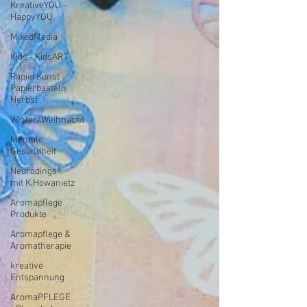
KreativeYOU -
HappyYOU
MixedMedia
Kids - KidsART
PapierKunst -
Papierbasteln
Herbst
Winter/Weihnacht
Mentale
Gesundheit
Neurodings®
mit K.Howanietz
Aromapflege
Produkte
Aromapflege &
Aromatherapie
kreative
Entspannung
AromaPFLEGE