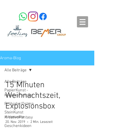
Aroma-Blog
Alle Beiträge
Alle Beiträge
15 Minuten
PapierKunst -
Weihnachtszeit,
KreativeFantasy
Frühjahr/Ostern
Explosionsbox
SteinKunst
KreativeFantasy
K.Howanietz
20. Nov. 2019
2 Min. Lesezeit
Geschenkideen